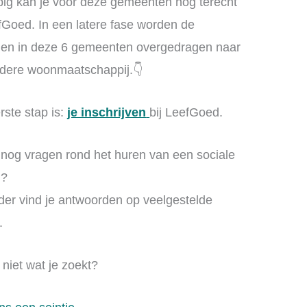
pig kan je voor deze gemeenten nog terecht
efGoed. In een latere fase worden de
en in deze 6 gemeenten overgedragen naar
dere woonmaatschappij.👇
rste stap is:
je inschrijven
bij LeefGoed.
 nog vragen rond het huren van een sociale
g?
der vind je antwoorden op veelgestelde
.
 niet wat je zoekt?