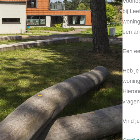
Voorlo
bij Le
woning
een an
Een ee
Heb je
wonin
Hieron
vragen
Vind je