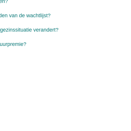
en?
den van de wachtlijst?
 gezinssituatie verandert?
huurpremie?