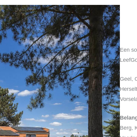
Een so
LeefGo
Geel, 
Hersel
Vorsel
Belang
Berg, 