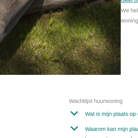
Geef o
We hel
woning
Wachtlijst huurwoning
b
Wat is mijn plaats op 
b
Waarom kan mijn plaat