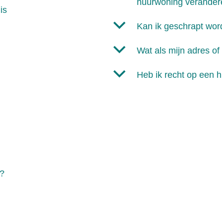
huurwoning verander
is
b
Kan ik geschrapt wor
b
Wat als mijn adres of
b
Heb ik recht op een 
g?