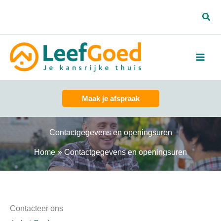
Spring
Zoe
naar
de
inhoud
Maak je afspraak
Contactgegevens en openingsuren
Home
Contactgegevens en openingsuren
Contacteer ons