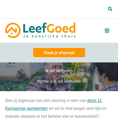
Spring
Zoe
naar
de
inhoud
Maak je afspraak
Ik wil verhuren
Home
Ik wil verhuren
Ben jij eigenaar van een woning in een van
deze 11
Kempense gemeenten
en wil je niet langer veel tijd en
energie stoppen in het beheer van je huurwoning?