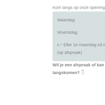
Kom langs op onze opening
Maandag
Woensdag
👉 Elke 1e maandag vd
(op afspraak)
Wil je een afspraak of kan 
langskomen?
👇