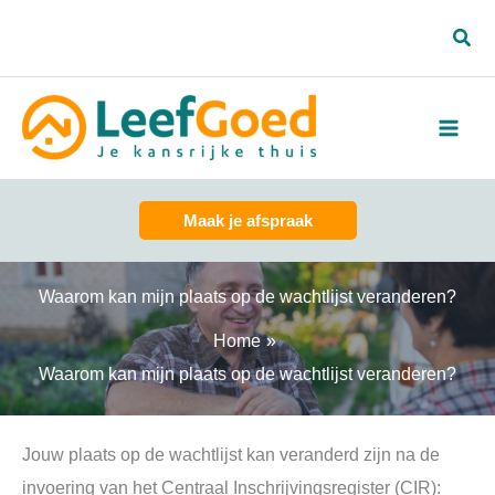
Spring
Zoe
naar
de
inhoud
Maak je afspraak
Waarom kan mijn plaats op de wachtlijst veranderen?
Home
Waarom kan mijn plaats op de wachtlijst veranderen?
Jouw plaats op de wachtlijst kan veranderd zijn na de
invoering van het Centraal Inschrijvingsregister (CIR):