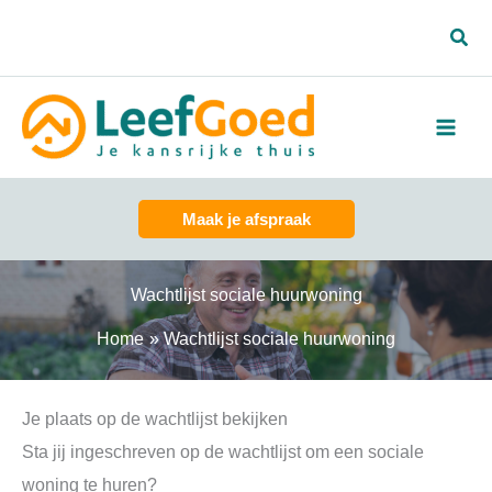
Spring
Zoe
naar
de
inhoud
Maak je afspraak
Wachtlijst sociale huurwoning
Home
Wachtlijst sociale huurwoning
Je plaats op de wachtlijst bekijken
Sta jij ingeschreven op de wachtlijst om een sociale
woning te huren?