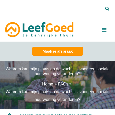
Spring
Zoe
naar
de
inhoud
Maak je afspraak
Waarom kan mijn plaats op de wachtlijst voor een sociale
huurwoning veranderen?
Home
FAQs
Waarom kan mijn plaats op de wachtlijst voor een sociale
huurwoning veranderen?