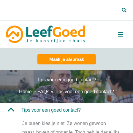
Spring
Zoe
naar
de
inhoud
Maak je afspraak
Tips voor een goed contact?
Home
FAQs
Tips voor een goed contact?
B
Tips voor een goed contact?
Je buren kies je niet. Ze wonen gewoon
naast, boven of onder je. Toch heb je dagelijks