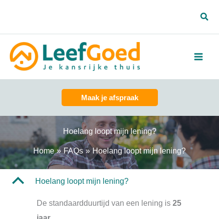
Spring
Zoe
naar
de
inhoud
Maak je afspraak
Hoelang loopt mijn lening?
Home
FAQs
Hoelang loopt mijn lening?
B
Hoelang loopt mijn lening?
De standaardduurtijd van een lening is
25
jaar
.