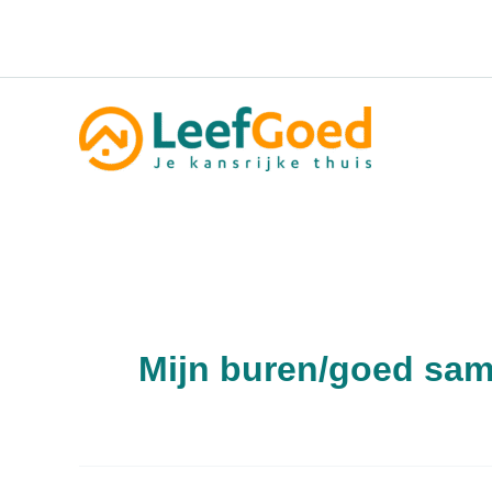
Spring
naar
de
inhoud
Mijn buren/goed sa