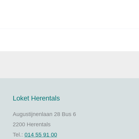
Loket Herentals
Augustijnenlaan 28 Bus 6
2200 Herentals
Tel.:
014 55 91 00