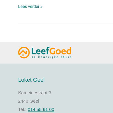
Tips
Lees verder »
voor
een
goed
contact?
Loket Geel
Kameinestraat 3
2440 Geel
Tel.:
014 55 91 00