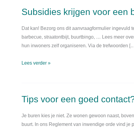
Subsidies krijgen voor een b
Dat kan! Bezorg ons dit aanvraagformulier ingevuld 
barbecue, straatontbijt, buurtbingo, … Lees meer ov
hun inwoners zelf organiseren. Via de trefwoorden [
Subsidies
Lees verder »
krijgen
voor
een
Tips voor een goed contact
buurtactiviteit?
Je buren kies je niet. Ze wonen gewoon naast, boven o
buurt. In ons Reglement van inwendige orde vind je pr