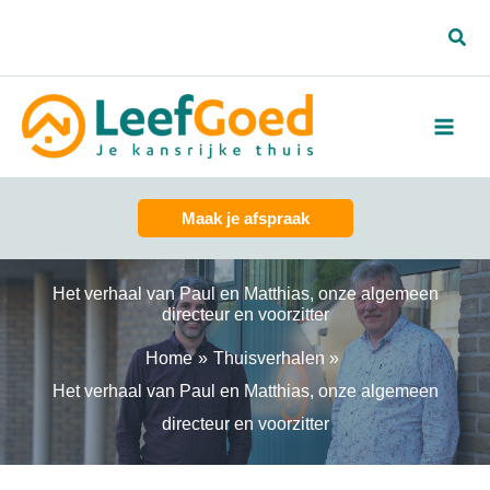
Spring
Zoe
naar
de
inhoud
Maak je afspraak
Het verhaal van Paul en Matthias, onze algemeen
directeur en voorzitter
Home
Thuisverhalen
Het verhaal van Paul en Matthias, onze algemeen
directeur en voorzitter