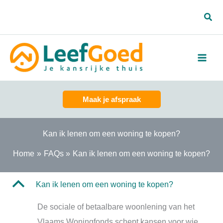
Spring
Zoe
naar
de
inhoud
Maak je afspraak
Kan ik lenen om een woning te kopen?
Home
FAQs
Kan ik lenen om een woning te kopen?
B
Kan ik lenen om een woning te kopen?
De sociale of betaalbare woonlening van het
Vlaams Woningfonds schept kansen voor wie