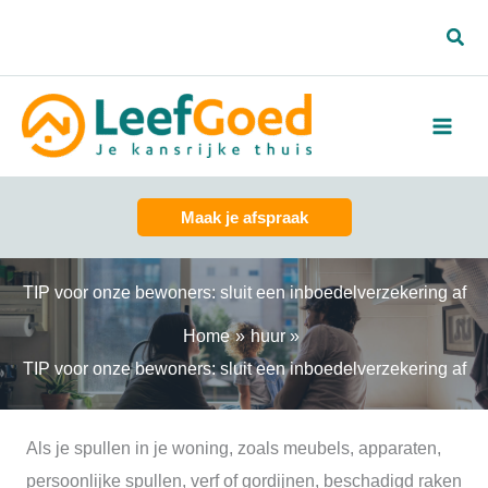
Spring
Zoe
naar
de
inhoud
Maak je afspraak
TIP voor onze bewoners: sluit een inboedelverzekering af
Home
huur
TIP voor onze bewoners: sluit een inboedelverzekering af
Als je spullen in je woning, zoals meubels, apparaten,
persoonlijke spullen, verf of gordijnen, beschadigd raken