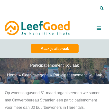
Spring
Zoe
naar
de
inhoud
Maak je afspraak
Participatiemoment Koulaak
Home
Geen categorie
Participatiemoment Koulaak
Op woensdagavond 31 maart organiseerden we samen
met Ontwerpbureau Stramien een participatiemoment
voor meer dan 30 buurtbewoners in Herentals.