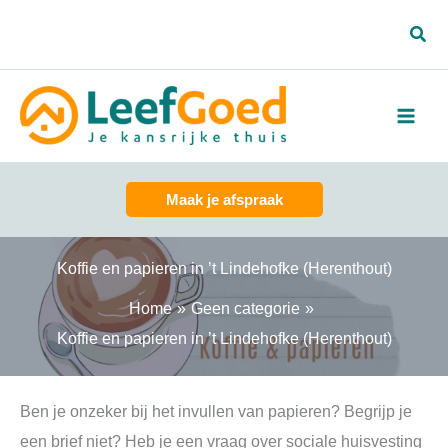
Spring
Zoe
naar
de
inhoud
Maak je afspraak
Koffie en papieren in ’t Lindehofke (Herenthout)
Home
Geen categorie
Koffie en papieren in ’t Lindehofke (Herenthout)
Ben je onzeker bij het invullen van papieren? Begrijp je
een brief niet? Heb je een vraag over sociale huisvesting